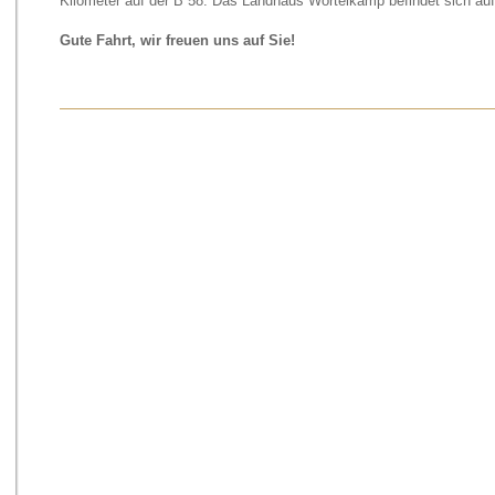
Kilometer auf der B 58. Das Landhaus Wortelkamp befindet sich auf 
Gute Fahrt, wir freuen uns auf Sie!