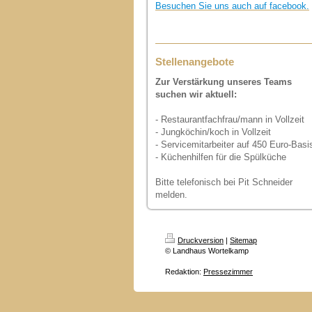
Besuchen Sie uns auch auf facebook.
Stellenangebote
Zur Verstärkung unseres Teams
suchen wir aktuell:
- Restaurantfachfrau/mann in Vollzeit
- Jungköchin/koch in Vollzeit
- Servicemitarbeiter auf 450 Euro-Basi
- Küchenhilfen für die Spülküche
Bitte telefonisch bei Pit Schneider
melden.
Druckversion
|
Sitemap
© Landhaus Wortelkamp
Redaktion:
Pressezimmer